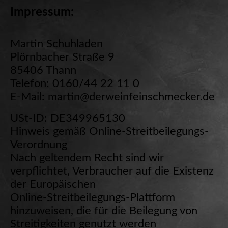
Impressum:
Martin Schuhladen
Plörnbacher Straße 9
85406 Thann
Telefon: 0160/44 22 11 0
E-Mail: martin@derweinfeinschmecker.de
USt-ID: DE349965130
Hinweis gemäß Online-Streitbeilegungs-
Verordnung
Nach geltendem Recht sind wir
verpflichtet, Verbraucher auf die Existenz
der Europäischen
Online-Streitbeilegungs-Plattform
hinzuweisen, die für die Beilegung von
Streitigkeiten genutzt werden