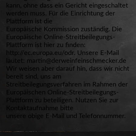
kann, ohne dass ein Gericht eingeschaltet
werden muss. Für die Einrichtung der
Plattform ist die
Europäische Kommission zuständig. Die
Europäische Online-Streitbeilegungs-
Plattform ist hier zu finden:
http://ec.europa.eu/odr. Unsere E-Mail
lautet: martin@derweinfeinschmecker.de
Wir weisen aber darauf hin, dass wir nicht
bereit sind, uns am
Streitbeilegungsverfahren im Rahmen der
Europäischen Online-Streitbeilegungs-
Plattform zu beteiligen. Nutzen Sie zur
Kontaktaufnahme bitte
unsere obige E-Mail und Telefonnummer.