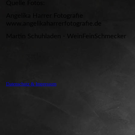
Quelle Fotos:
Angelika Harrer Fotografie
www.angelikaharrerfotografie.de
Martin Schuhladen - WeinFeinSchmecker
Datenschutz & Impressum