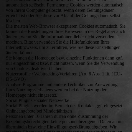
automatisch gelöscht. Permanente Cookies werden automatisch
von Ihrem Computer gelöscht, wenn deren Geltungsdauer
erreicht ist oder Sie diese vor Ablauf der Geltungsdauer selbst
löschen.
Die meisten Web-Browser akzeptieren Cookies automatisch. Sie
können die Einstellungen Ihres Browsers in der Regel aber auch
ändern, wenn Sie die Informationen lieber nicht versenden
möchten. Bitte verwenden Sie die Hilfefunktionen Ihres
Internetbrowsers, um zu erfahren, wie Sie diese Einstellungen
ändern können.
Sie können die Homepage bzw. einzelne Funktionen dann ggf.
nur eingeschränkt bzw. nicht nutzen, wenn Sie die Verwendung
von Cookies deaktiviert haben.
Nutzerprofile / Webtracking-Verfahren (Art. 6 Abs. 1 lit. f EU-
DS-GVO)
Analyse-Programme und andere Techniken zur Auswertung
Ihres Nutzungsverhaltens werden bei der Nutzung der
Homepage nicht eingesetzt.
Social Plugins sozialer Netzwerke
Social Plugins werden im Bereich des Kontakts ggf. eingesetzt.
Onlineangebote bei Minderjährigen
Personen unter 16 Jahren dürfen ohne Zustimmung der
Erziehungsberechtigten keine personenbezogenen Daten an uns
übermitteln bzw. eine Einwilligungserklärung abgeben. Wir