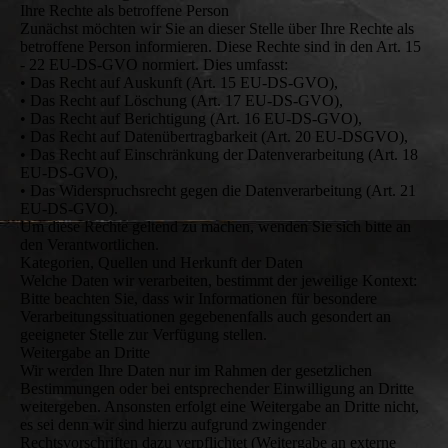
Ihre Rechte als betroffene Person
Zunächst möchten wir Sie an dieser Stelle über Ihre Rechte als
betroffene Person informieren. Diese Rechte sind in den Art. 15
- 22 EU-DS-GVO normiert. Dies umfasst:
• Das Recht auf Auskunft (Art. 15 EU-DS-GVO),
• Das Recht auf Löschung (Art. 17 EU-DS-GVO),
• Das Recht auf Berichtigung (Art. 16 EU-DS-GVO),
• Das Recht auf Datenübertragbarkeit (Art. 20 EU-DSGVO),
• Das Recht auf Einschränkung der Datenverarbeitung (Art. 18
EU-DS-GVO),
• Das Widerspruchsrecht gegen die Datenverarbeitung (Art. 21
EU-DS-GVO).
Um diese Rechte geltend zu machen, wenden Sie sich bitte an
den Verantwortlichen.
Kategorien, Quellen und Herkunft der Daten
Welche Daten wir verarbeiten, bestimmt der jeweilige Kontext:
Bitte beachten Sie, dass wir Informationen für besondere
Verarbeitungssituationen gegebenenfalls auch gesondert an
geeigneter Stelle zur Verfügung stellen.
Weitergabe an Dritte
Wir werden Ihre Daten nur im Rahmen der gesetzlichen
Bestimmungen oder bei entsprechender Einwilligung an Dritte
weitergeben. Ansonsten erfolgt eine Weitergabe an Dritte nicht,
es sei denn wir sind hierzu aufgrund zwingender
Rechtsvorschriften dazu verpflichtet (Weitergabe an externe