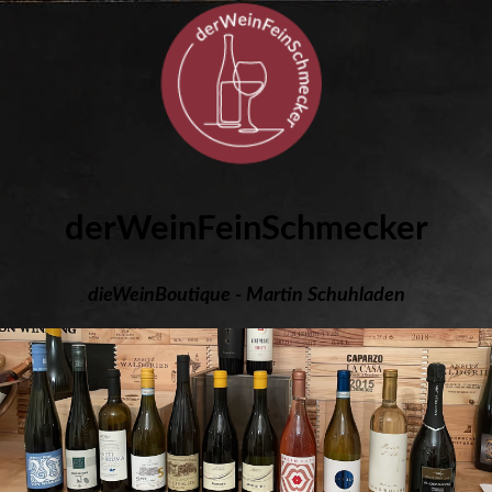
derWeinFeinSchmecker
dieWeinBoutique - Martin Schuhladen