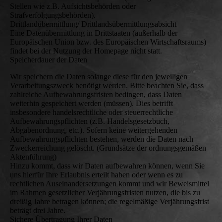
Stellen wie z.B. Aufsichtsbehörden oder
Strafverfolgungsbehörden).
Drittlandübermittlung/ Drittlandsübermittlungsabsicht
Eine Datenübermittlung in Drittstaaten (außerhalb der
Europäischen Union bzw. des Europäischen Wirtschaftsraums)
findet bei der Nutzung der Homepage nicht statt.
Speicherdauer der Daten
Wir speichern die Daten solange diese für den jeweiligen
Verarbeitungszweck benötigt werden. Bitte beachten Sie, dass
zahlreiche Aufbewahrungsfristen bedingen, dass Daten
weiterhin gespeichert werden (müssen). Dies betrifft
insbesondere handelsrechtliche oder steuerrechtliche
Aufbewahrungspflichten (z.B. Handelsgesetzbuch,
Abgabenordnung, etc.). Sofern keine weitergehenden
Aufbewahrungspflichten bestehen, werden die Daten nach
Zweckerreichung gelöscht. (Grundsätze der ordnungsgemäßen
Aktenführung)
Hinzu kommt, dass wir Daten aufbewahren können, wenn Sie
uns hierfür Ihre Erlaubnis erteilt haben oder wenn es zu
rechtlichen Auseinandersetzungen kommt und wir Beweismittel
im Rahmen gesetzlicher Verjährungsfristen nutzen, die bis zu
dreißig Jahre betragen können; die regelmäßige Verjährungsfrist
beträgt drei Jahre.
Sichere Übertragung Ihrer Daten