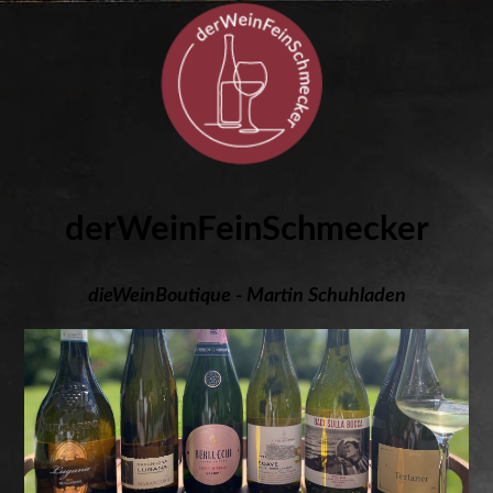
derWeinFeinSchmecker
dieWeinBoutique - Martin Schuhladen